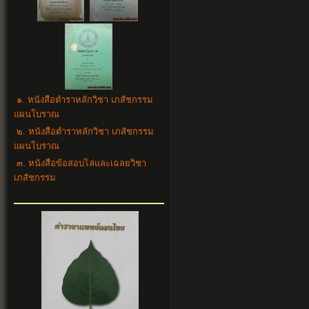
๑. หนังสือตำราหลักวิชา เภสัชกรรม
แผนโบราณ
๒. หนังสือตำราหลักวิชา เภสัชกรรม
แผนโบราณ
๓. หนังสือข้อสอบไล่และเฉลยวิชา
เภสัชกรรม