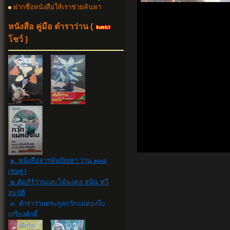
ฝากชื่อหนังสือให้เราช่วยค้นหา
หนังสือ คู่มือ ตำราว่าน
(
โชว์ )
๑. หนังสือสารพันปัญหา ว่าน ๑๐๘
เชษฐา
๒.คัมภีร์ว่านและไม้มงคล สนั่น ทวี
สมบัติ
๓. ตำราว่านตระกูลกวักแม่ทองใบ
เกรียงศักดิ์