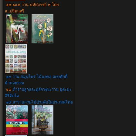
๑๒.๑๐๘ ว่าน มหัศจรรย์ ๒ โดย
ส.เปลี่ยนศรี
๑๓.ว่าน สมุนไพร ไม้มงคล ณรงศักดิ์
ค้านอธรรม
๑๔.
ตำราปลูกและดูลักษณะว่าน อุตะมะ
สิริจิตโต
๑๕.สารานุกรมไม้ประดับในประเทศไทย