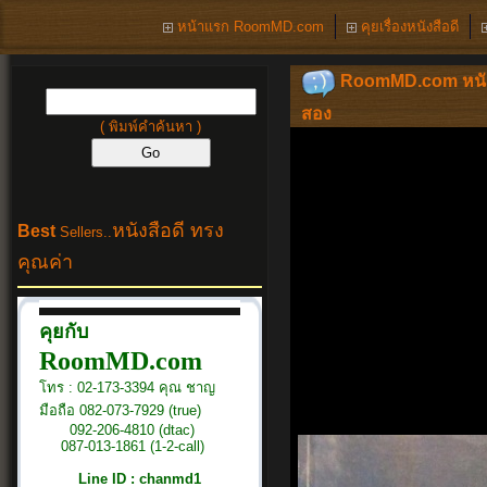
หน้าแรก RoomMD.com
คุยเรื่องหนังสือดี
RoomMD.com หนังสือด
สอง
( พิมพ์คำค้นหา )
หนังสือดี ทรง
Best
Sellers..
คุณค่า
คุยกับ
RoomMD.com
โทร : 02-173-3394 คุณ ชาญ
มือถือ 082-073-7929 (true)
092-206-4810 (dtac)
087-013-1861 (1-2-call)
Line ID : chanmd1