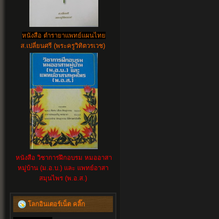
หนังสือ ตำรายาแพทย์แผนไทย
ส.เปลี่ยนศรี (พระครูวิทิตวรเวช)
หนังสือ วิชาการฝึกอบรม หมออาสา
หมู่บ้าน (ม.อ.บ.) และ แพทย์อาสา
สมุนไพร (พ.อ.ส.)
โลกอินเตอร์เน็ต คลิ๊ก