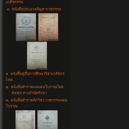
เภสัชกรรม
๓. หนังสือประมวลปัญหาเวชกรรม
๑ หนังสือคู่มือการศึกษาวิชาเภสัชกร
ไทย
๒. หนังสือตำราหมอแผนโบราณโดย
สังเขป ทางบำบัดรักษา
๓. หนังสือตำราหลักวิชา เวชกรรมแผน
โบราณ