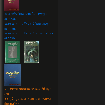
๗.สารพันปัญหาว่าน โดย เชษฐา
พยากรณ์
๘.๑๐๘ ว่าน มหัศจรรย์ โดย เชษฐา
พยากรณ์
๙.๑๐๘ ว่าน มหัศจรรย์ ๑ โดย เชษฐา
พยากรณ์
๑๐
.
ตำราคุณลักษณะว่านและวิธีปลูก
ว่าน
๑๑.
คู่มือดูว่าน ของ สมาคมว่านแห่ง
ประเทศไทย