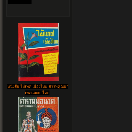
หนังสือ ไม้เทศ เมืองไทย สรรพคุณยา
เทศและยาไทย