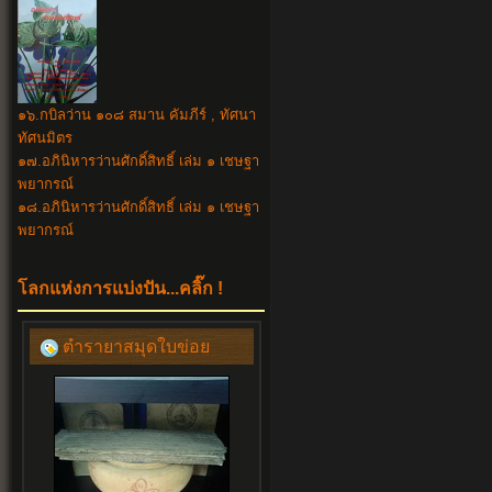
๑๖.กบิลว่าน ๑๐๘ สมาน คัมภีร์ , ทัศนา
ทัศนมิตร
๑๗.อภินิหารว่านศักดิ์สิทธิ์ เล่ม ๑ เชษฐา
พยากรณ์
๑๘.อภินิหาร
ว่านศักดิ์สิทธิ์ เล่ม ๑ เชษฐา
พยากรณ์
โลกแห่งการแบ่งปัน...คลิ๊ก !
ตำรายาสมุดใบข่อย