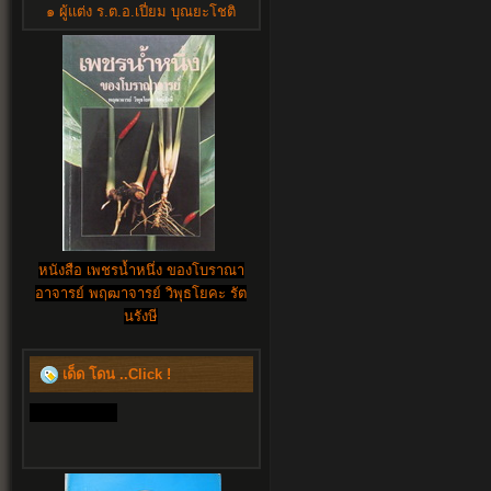
๑ ผู้แต่ง ร.ต.อ.เปี่ยม บุณยะโชติ
หนังสือ เพชรน้ำหนึ่ง ของโบราณา
อาจารย์ พฤฒาจารย์ วิพุธโยคะ รัต
นรังษี
เด็ด โดน ..Click !