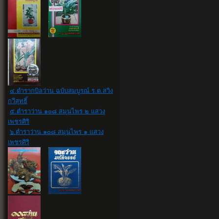
๔.ตำรากบิลว่าน ฉบับสมบูรณ์ ร.ต.สวิง
กวีสุทธิ์
๕.ตำราว่าน ๑๐๘ สมุนไพร ๒ แสวง
เพชรศิริ
๖.ตำราว่าน ๑๐๘ สมุนไพร ๑ แสวง
เพชรศิริ