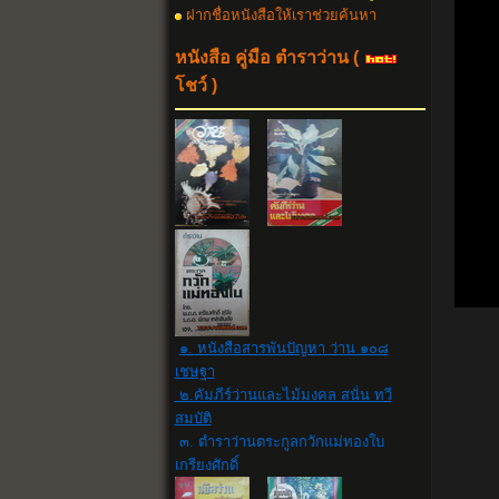
ฝากชื่อหนังสือให้เราช่วยค้นหา
หนังสือ คู่มือ ตำราว่าน
(
โชว์ )
๑. หนังสือสารพันปัญหา ว่าน ๑๐๘
เชษฐา
๒.คัมภีร์ว่านและไม้มงคล สนั่น ทวี
สมบัติ
๓. ตำราว่านตระกูลกวักแม่ทองใบ
เกรียงศักดิ์