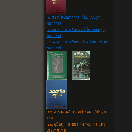
๗.สารพันปัญหาว่าน โดย เชษฐา
พยากรณ์
๘.๑๐๘ ว่าน มหัศจรรย์ โดย เชษฐา
พยากรณ์
๙.๑๐๘ ว่าน มหัศจรรย์ ๑ โดย เชษฐา
พยากรณ์
๑๐
.
ตำราคุณลักษณะว่านและวิธีปลูก
ว่าน
๑๑.
คู่มือดูว่าน ของ สมาคมว่านแห่ง
ประเทศไทย