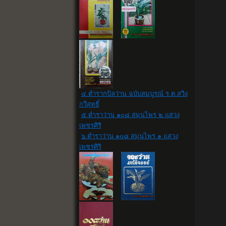
๔.ตำรากบิลว่าน ฉบับสมบูรณ์ ร.ต.สวิง
กวีสุทธิ์
๕.ตำราว่าน ๑๐๘ สมุนไพร ๒ แสวง
เพชรศิริ
๖.ตำราว่าน ๑๐๘ สมุนไพร ๑ แสวง
เพชรศิริ