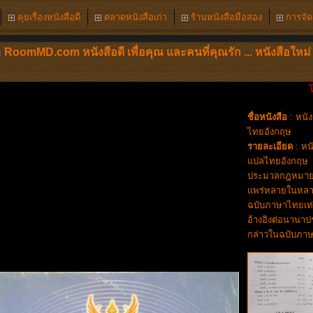
คุยเรื่องหนังสือดี
ตลาดหนังสือเก่า
ร้านหนังสือมือสอง
การจัดส
RoomMD.com หนังสือดี เพื่อคุณ และคนที่คุณรัก ... หนังสือใหม่ 
โครงก
ชื่อหนังสือ
: หนั
ไทยอังกฤษ
รายละเอียด
: หน
แปลไทยอังกฤษ
ประมวลกฎหมายแห
แพร่หลายในหลายร
ฉบับภาษาไทยเท่า
อ้างอิงต่อนานา
กล่าวในฉบับภาษาอ