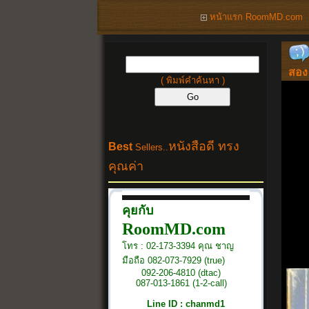
หน้าแรก RoomMD.com
สอง
( พิมพ์คำค้นหา )
หนังสือดี ทรง
Best
Sellers..
คุณค่า
คุยกับ
RoomMD.com
โทร : 02-173-3394 คุณ ชาญ
มือถือ 082-073-7929 (true)
092-206-4810 (dtac)
087-013-1861 (1-2-call)
Line ID : chanmd1