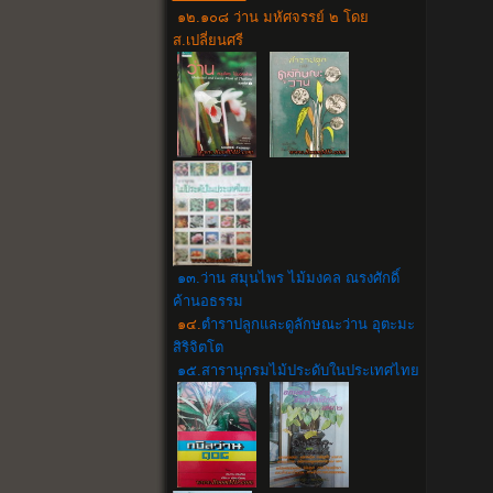
๑๒.๑๐๘ ว่าน มหัศจรรย์ ๒ โดย
ส.เปลี่ยนศรี
๑๓.ว่าน สมุนไพร ไม้มงคล ณรงศักดิ์
ค้านอธรรม
๑๔.
ตำราปลูกและดูลักษณะว่าน อุตะมะ
สิริจิตโต
๑๕.สารานุกรมไม้ประดับในประเทศไทย