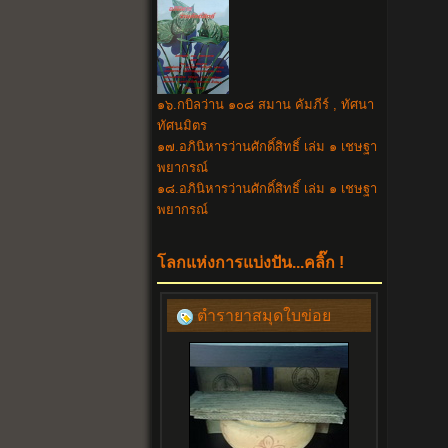
๑๖.กบิลว่าน ๑๐๘ สมาน คัมภีร์ , ทัศนา
ทัศนมิตร
๑๗.อภินิหารว่านศักดิ์สิทธิ์ เล่ม ๑ เชษฐา
พยากรณ์
๑๘.อภินิหาร
ว่านศักดิ์สิทธิ์ เล่ม ๑ เชษฐา
พยากรณ์
โลกแห่งการแบ่งปัน...คลิ๊ก !
ตำรายาสมุดใบข่อย