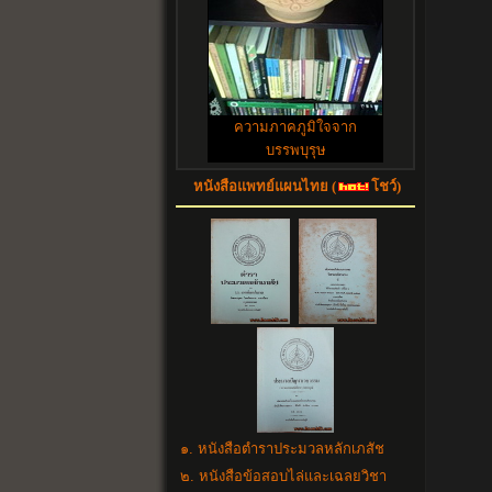
ความภาคภูมิใจจาก
บรรพบุรุษ
หนังสือแพทย์แผนไทย (
โชว์)
๑. หนังสือตำราประมวลหลักเภสัช
๒. หนังสือข้อสอบไล่และเฉลยวิชา