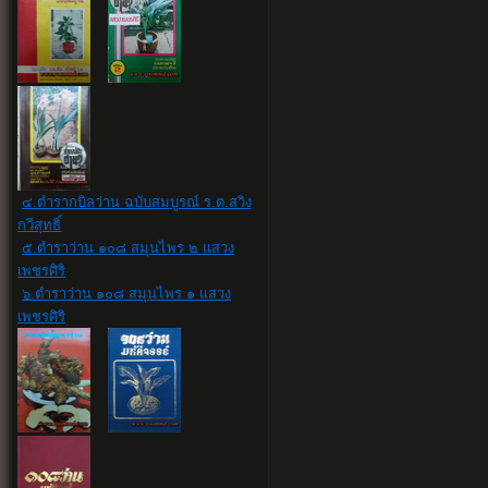
๔.ตำรากบิลว่าน ฉบับสมบูรณ์ ร.ต.สวิง
กวีสุทธิ์
๕.ตำราว่าน ๑๐๘ สมุนไพร ๒ แสวง
เพชรศิริ
๖.ตำราว่าน ๑๐๘ สมุนไพร ๑ แสวง
เพชรศิริ