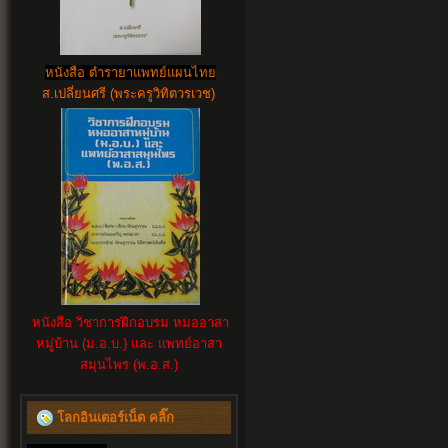
หนังสือ ตำรายาแพทย์แผนไทย
ส.เปลี่ยนศรี (พระครูวิทิตวรเวช)
หนังสือ วิชาการฝึกอบรม หมออาสา
หมู่บ้าน (ม.อ.บ.) และ แพทย์อาสา
สมุนไพร (พ.อ.ส.)
โลกอินเตอร์เน็ต คลิ๊ก