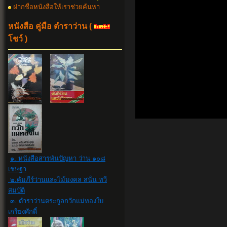
ฝากชื่อหนังสือให้เราช่วยค้นหา
หนังสือ คู่มือ ตำราว่าน
(
โชว์ )
๑. หนังสือสารพันปัญหา ว่าน ๑๐๘
เชษฐา
๒.คัมภีร์ว่านและไม้มงคล สนั่น ทวี
สมบัติ
๓. ตำราว่านตระกูลกวักแม่ทองใบ
เกรียงศักดิ์