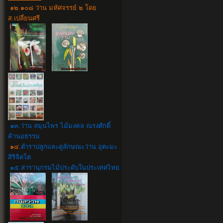
๑๒.๑๐๘ ว่าน มหัศจรรย์ ๒ โดย
ส.เปลี่ยนศรี
๑๓.ว่าน สมุนไพร ไม้มงคล ณรงศักดิ์
ค้านอธรรม
๑๔.
ตำราปลูกและดูลักษณะว่าน อุตะมะ
สิริจิตโต
๑๕.สารานุกรมไม้ประดับในประเทศไทย