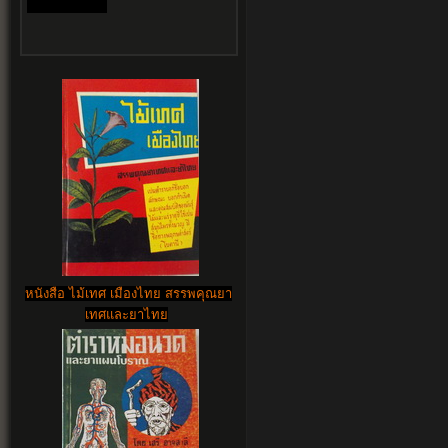
หนังสือ ไม้เทศ เมืองไทย สรรพคุณยา
เทศและยาไทย