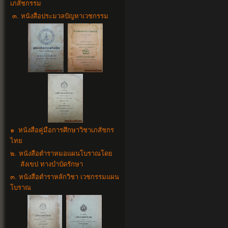
เภสัชกรรม
๓. หนังสือประมวลปัญหาเวชกรรม
๑ หนังสือคู่มือการศึกษาวิชาเภสัชกร
ไทย
๒. หนังสือตำราหมอแผนโบราณโดย
สังเขป ทางบำบัดรักษา
๓. หนังสือตำราหลักวิชา เวชกรรมแผน
โบราณ