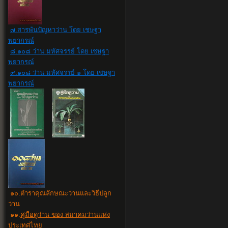
๗.สารพันปัญหาว่าน โดย เชษฐา
พยากรณ์
๘.๑๐๘ ว่าน มหัศจรรย์ โดย เชษฐา
พยากรณ์
๙.๑๐๘ ว่าน มหัศจรรย์ ๑ โดย เชษฐา
พยากรณ์
๑๐
.
ตำราคุณลักษณะว่านและวิธีปลูก
ว่าน
๑๑.
คู่มือดูว่าน ของ สมาคมว่านแห่ง
ประเทศไทย