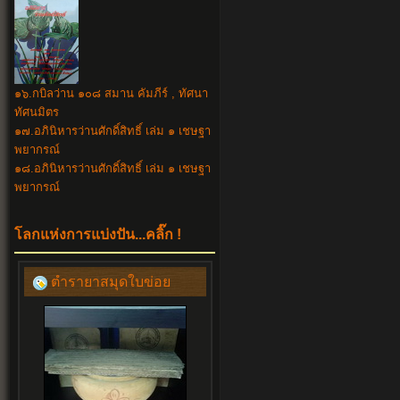
๑๖.กบิลว่าน ๑๐๘ สมาน คัมภีร์ , ทัศนา
ทัศนมิตร
๑๗.อภินิหารว่านศักดิ์สิทธิ์ เล่ม ๑ เชษฐา
พยากรณ์
๑๘.อภินิหาร
ว่านศักดิ์สิทธิ์ เล่ม ๑ เชษฐา
พยากรณ์
โลกแห่งการแบ่งปัน...คลิ๊ก !
ตำรายาสมุดใบข่อย