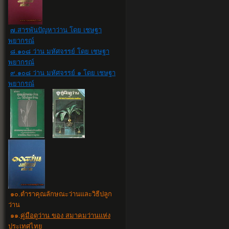
๗.สารพันปัญหาว่าน โดย เชษฐา
พยากรณ์
๘.๑๐๘ ว่าน มหัศจรรย์ โดย เชษฐา
พยากรณ์
๙.๑๐๘ ว่าน มหัศจรรย์ ๑ โดย เชษฐา
พยากรณ์
๑๐
.
ตำราคุณลักษณะว่านและวิธีปลูก
ว่าน
๑๑.
คู่มือดูว่าน ของ สมาคมว่านแห่ง
ประเทศไทย