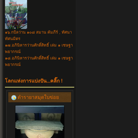
๑๖.กบิลว่าน ๑๐๘ สมาน คัมภีร์ , ทัศนา
ทัศนมิตร
๑๗.อภินิหารว่านศักดิ์สิทธิ์ เล่ม ๑ เชษฐา
พยากรณ์
๑๘.อภินิหาร
ว่านศักดิ์สิทธิ์ เล่ม ๑ เชษฐา
พยากรณ์
โลกแห่งการแบ่งปัน...คลิ๊ก !
ตำรายาสมุดใบข่อย