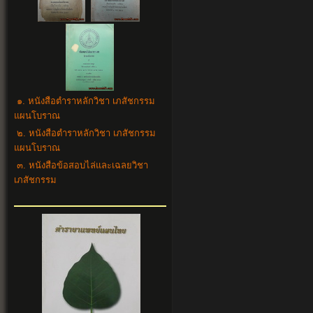
๑. หนังสือตำราหลักวิชา เภสัชกรรม
แผนโบราณ
๒. หนังสือตำราหลักวิชา เภสัชกรรม
แผนโบราณ
๓. หนังสือข้อสอบไล่และเฉลยวิชา
เภสัชกรรม