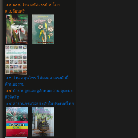
๑๒.๑๐๘ ว่าน มหัศจรรย์ ๒ โดย
ส.เปลี่ยนศรี
๑๓.ว่าน สมุนไพร ไม้มงคล ณรงศักดิ์
ค้านอธรรม
๑๔.
ตำราปลูกและดูลักษณะว่าน อุตะมะ
สิริจิตโต
๑๕.สารานุกรมไม้ประดับในประเทศไทย