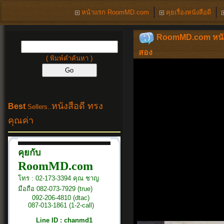
หน้าแรก RoomMD.com
คุยเรื่องหนังสือดี
RoomMD.com หนังสือด
สอง
( พิมพ์คำค้นหา )
หนังสือดี ทรง
Best
Sellers..
คุณค่า
คุยกับ
RoomMD.com
โทร : 02-173-3394 คุณ ชาญ
มือถือ 082-073-7929 (true)
092-206-4810 (dtac)
087-013-1861 (1-2-call)
Line ID : chanmd1