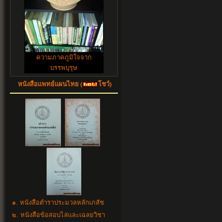
ความภาคภูมิใจจาก
บรรพบุรุษ
หนังสือแพทย์แผนไทย (
โชว์)
๑. หนังสือตำราประมวลหลักเภสัช
๒. หนังสือข้อสอบไล่และเฉลยวิชา