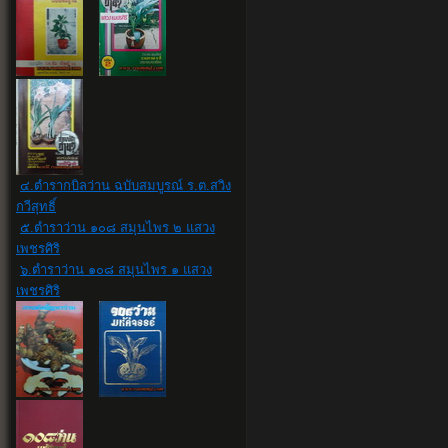
๔.ตำรากบิลว่าน ฉบับสมบูรณ์ ร.ต.สวิง
กวีสุทธิ์
๕.ตำราว่าน ๑๐๘ สมุนไพร ๒ แสวง
เพชรศิริ
๖.ตำราว่าน ๑๐๘ สมุนไพร ๑ แสวง
เพชรศิริ