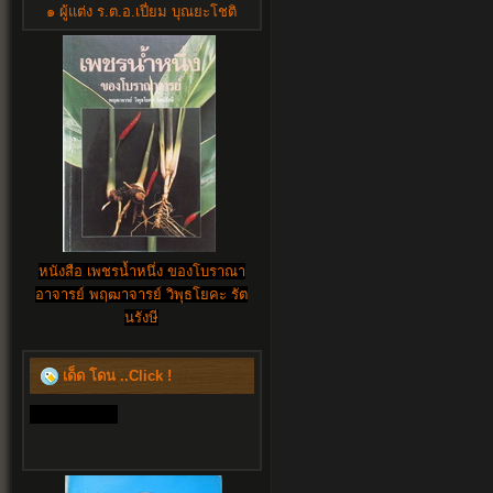
๑ ผู้แต่ง ร.ต.อ.เปี่ยม บุณยะโชติ
หนังสือ เพชรน้ำหนึ่ง ของโบราณา
อาจารย์ พฤฒาจารย์ วิพุธโยคะ รัต
นรังษี
เด็ด โดน ..Click !