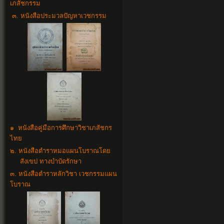
เภสัชกรรม
๓. หนังสือประมวลปัญหาเวชกรรม
๑ หนังสือคู่มือการศึกษาวิชาเภสัชกร
ไทย
๒. หนังสือตำราหมอแผนโบราณโดย
สังเขป ทางบำบัดรักษา
๓. หนังสือตำราหลักวิชา เวชกรรมแผน
โบราณ