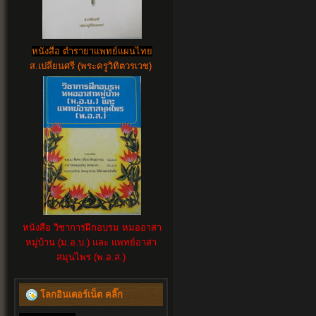
หนังสือ ตำรายาแพทย์แผนไทย
ส.เปลี่ยนศรี (พระครูวิทิตวรเวช)
หนังสือ วิชาการฝึกอบรม หมออาสา
หมู่บ้าน (ม.อ.บ.) และ แพทย์อาสา
สมุนไพร (พ.อ.ส.)
โลกอินเตอร์เน็ต คลิ๊ก