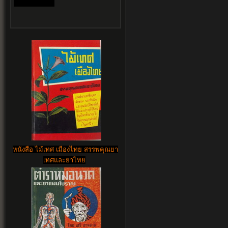
หนังสือ ไม้เทศ เมืองไทย สรรพคุณยา
เทศและยาไทย