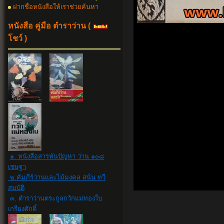
ฝากชื่อหนังสือให้เราช่วยค้นหา
หนังสือ คู่มือ ตำราว่าน
(
โชว์ )
๑. หนังสือสารพันปัญหา ว่าน ๑๐๘
เชษฐา
๒.คัมภีร์ว่านและไม้มงคล สนั่น ทวี
สมบัติ
๓. ตำราว่านตระกูลกวักแม่ทองใบ
เกรียงศักดิ์