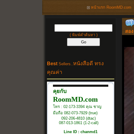
หน้าแรก RoomMD.com
สอง
( พิมพ์คำค้นหา )
หนังสือดี ทรง
Best
Sellers..
คุณค่า
คุยกับ
RoomMD.com
โทร : 02-173-3394 คุณ ชาญ
มือถือ 082-073-7929 (true)
092-206-4810 (dtac)
087-013-1861 (1-2-call)
Line ID : chanmd1