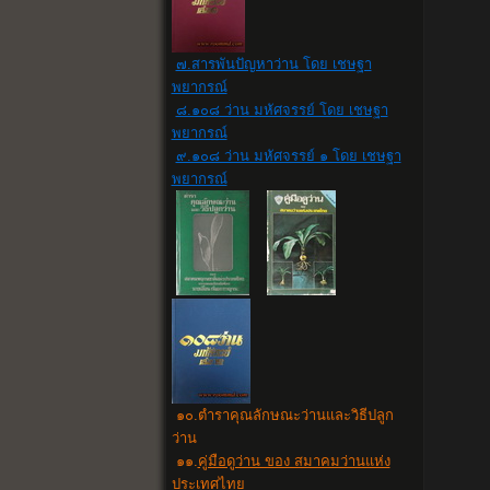
๗.สารพันปัญหาว่าน โดย เชษฐา
พยากรณ์
๘.๑๐๘ ว่าน มหัศจรรย์ โดย เชษฐา
พยากรณ์
๙.๑๐๘ ว่าน มหัศจรรย์ ๑ โดย เชษฐา
พยากรณ์
๑๐
.
ตำราคุณลักษณะว่านและวิธีปลูก
ว่าน
๑๑.
คู่มือดูว่าน ของ สมาคมว่านแห่ง
ประเทศไทย