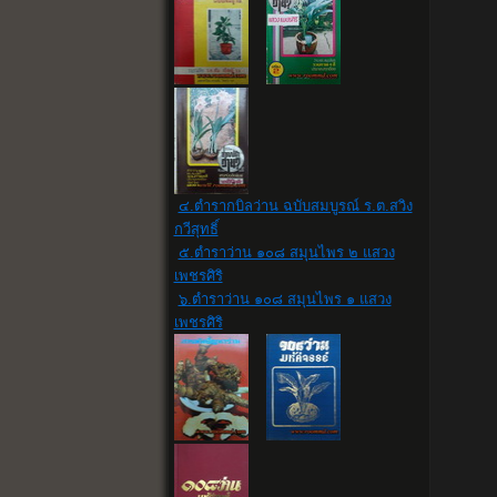
๔.ตำรากบิลว่าน ฉบับสมบูรณ์ ร.ต.สวิง
กวีสุทธิ์
๕.ตำราว่าน ๑๐๘ สมุนไพร ๒ แสวง
เพชรศิริ
๖.ตำราว่าน ๑๐๘ สมุนไพร ๑ แสวง
เพชรศิริ