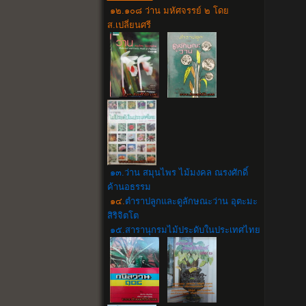
๑๒.๑๐๘ ว่าน มหัศจรรย์ ๒ โดย
ส.เปลี่ยนศรี
๑๓.ว่าน สมุนไพร ไม้มงคล ณรงศักดิ์
ค้านอธรรม
๑๔.
ตำราปลูกและดูลักษณะว่าน อุตะมะ
สิริจิตโต
๑๕.สารานุกรมไม้ประดับในประเทศไทย