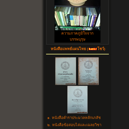
ความภาคภูมิใจจาก
บรรพบุรุษ
หนังสือแพทย์แผนไทย (
โชว์)
๑. หนังสือตำราประมวลหลักเภสัช
๒. หนังสือข้อสอบไล่และเฉลยวิชา