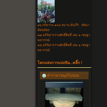
๑๖.กบิลว่าน ๑๐๘ สมาน คัมภีร์ , ทัศนา
ทัศนมิตร
๑๗.อภินิหารว่านศักดิ์สิทธิ์ เล่ม ๑ เชษฐา
พยากรณ์
๑๘.อภินิหาร
ว่านศักดิ์สิทธิ์ เล่ม ๑ เชษฐา
พยากรณ์
โลกแห่งการแบ่งปัน...คลิ๊ก !
ตำรายาสมุดใบข่อย