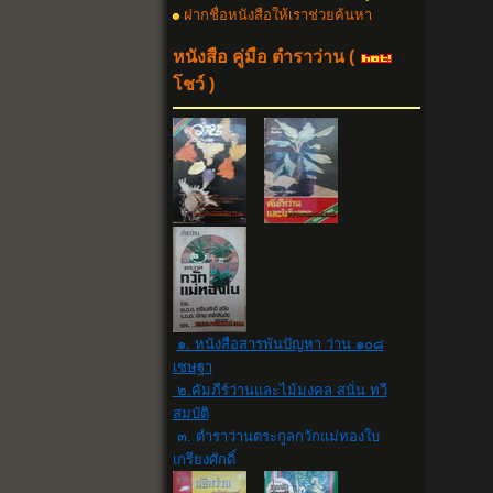
ฝากชื่อหนังสือให้เราช่วยค้นหา
หนังสือ คู่มือ ตำราว่าน
(
โชว์ )
๑. หนังสือสารพันปัญหา ว่าน ๑๐๘
เชษฐา
๒.คัมภีร์ว่านและไม้มงคล สนั่น ทวี
สมบัติ
๓. ตำราว่านตระกูลกวักแม่ทองใบ
เกรียงศักดิ์