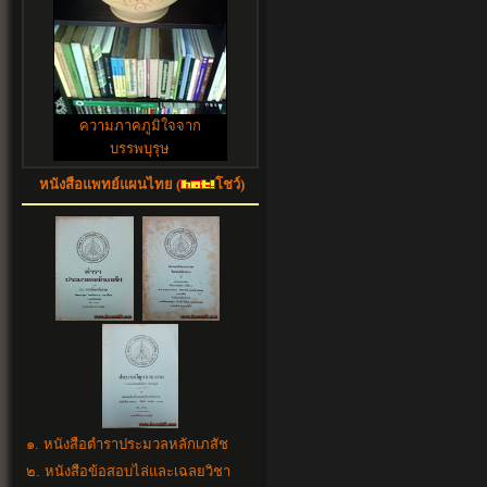
ความภาคภูมิใจจาก
บรรพบุรุษ
หนังสือแพทย์แผนไทย (
โชว์)
๑. หนังสือตำราประมวลหลักเภสัช
๒. หนังสือข้อสอบไล่และเฉลยวิชา