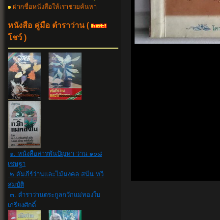
ฝากชื่อหนังสือให้เราช่วยค้นหา
หนังสือ คู่มือ ตำราว่าน
(
โชว์ )
๑. หนังสือสารพันปัญหา ว่าน ๑๐๘
เชษฐา
๒.คัมภีร์ว่านและไม้มงคล สนั่น ทวี
สมบัติ
๓. ตำราว่านตระกูลกวักแม่ทองใบ
เกรียงศักดิ์