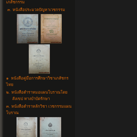
เภสัชกรรม
๓. หนังสือประมวลปัญหาเวชกรรม
๑ หนังสือคู่มือการศึกษาวิชาเภสัชกร
ไทย
๒. หนังสือตำราหมอแผนโบราณโดย
สังเขป ทางบำบัดรักษา
๓. หนังสือตำราหลักวิชา เวชกรรมแผน
โบราณ