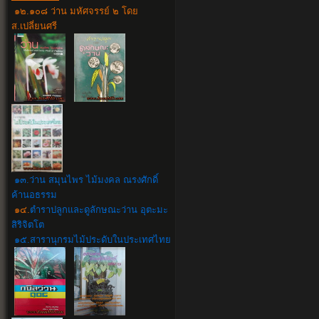
๑๒.๑๐๘ ว่าน มหัศจรรย์ ๒ โดย
ส.เปลี่ยนศรี
๑๓.ว่าน สมุนไพร ไม้มงคล ณรงศักดิ์
ค้านอธรรม
๑๔.
ตำราปลูกและดูลักษณะว่าน อุตะมะ
สิริจิตโต
๑๕.สารานุกรมไม้ประดับในประเทศไทย