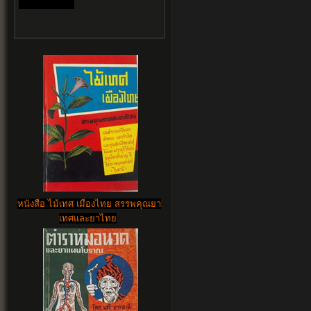
หนังสือ ไม้เทศ เมืองไทย สรรพคุณยา
เทศและยาไทย