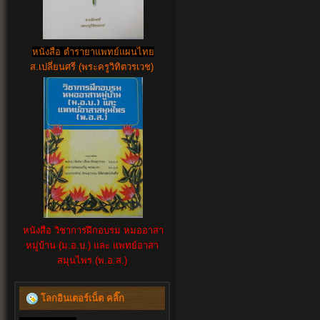
หนังสือ ตำรายาแพทย์แผนไทย
ส.เปลี่ยนศรี (พระครูวิทิตวรเวช)
หนังสือ วิชาการฝึกอบรม หมออาสา
หมู่บ้าน (ม.อ.บ.) และ แพทย์อาสา
สมุนไพร (พ.อ.ส.)
โลกอินเตอร์เน็ต คลิ๊ก