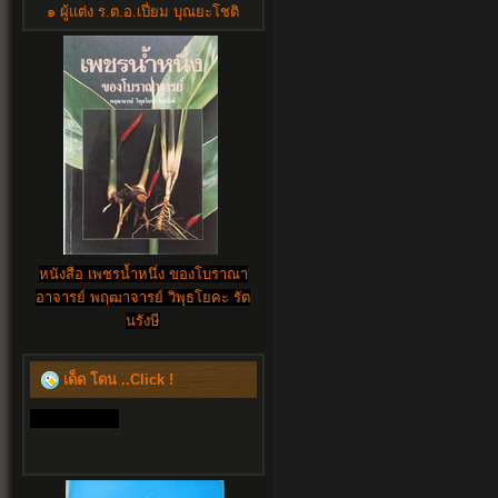
๑ ผู้แต่ง ร.ต.อ.เปี่ยม บุณยะโชติ
หนังสือ เพชรน้ำหนึ่ง ของโบราณา
อาจารย์ พฤฒาจารย์ วิพุธโยคะ รัต
นรังษี
เด็ด โดน ..Click !