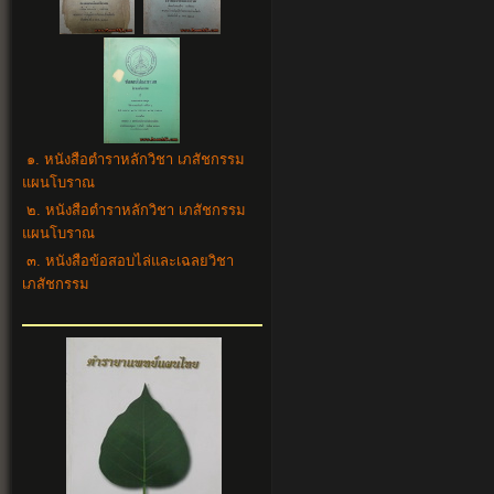
๑. หนังสือตำราหลักวิชา เภสัชกรรม
แผนโบราณ
๒. หนังสือตำราหลักวิชา เภสัชกรรม
แผนโบราณ
๓. หนังสือข้อสอบไล่และเฉลยวิชา
เภสัชกรรม