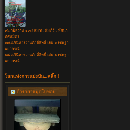
๑๖.กบิลว่าน ๑๐๘ สมาน คัมภีร์ , ทัศนา
ทัศนมิตร
๑๗.อภินิหารว่านศักดิ์สิทธิ์ เล่ม ๑ เชษฐา
พยากรณ์
๑๘.อภินิหาร
ว่านศักดิ์สิทธิ์ เล่ม ๑ เชษฐา
พยากรณ์
โลกแห่งการแบ่งปัน...คลิ๊ก !
ตำรายาสมุดใบข่อย