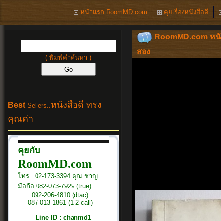
หน้าแรก RoomMD.com
คุยเรื่องหนังสือดี
RoomMD.com หนังสือด
สอง
( พิมพ์คำค้นหา )
หนังสือดี ทรง
Best
Sellers..
คุณค่า
คุยกับ
RoomMD.com
โทร : 02-173-3394 คุณ ชาญ
มือถือ 082-073-7929 (true)
092-206-4810 (dtac)
087-013-1861 (1-2-call)
Line ID : chanmd1