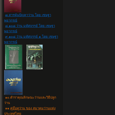
๗.สารพันปัญหาว่าน โดย เชษฐา
พยากรณ์
๘.๑๐๘ ว่าน มหัศจรรย์ โดย เชษฐา
พยากรณ์
๙.๑๐๘ ว่าน มหัศจรรย์ ๑ โดย เชษฐา
พยากรณ์
๑๐
.
ตำราคุณลักษณะว่านและวิธีปลูก
ว่าน
๑๑.
คู่มือดูว่าน ของ สมาคมว่านแห่ง
ประเทศไทย