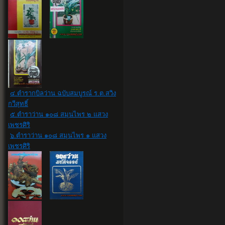
๔.ตำรากบิลว่าน ฉบับสมบูรณ์ ร.ต.สวิง
กวีสุทธิ์
๕.ตำราว่าน ๑๐๘ สมุนไพร ๒ แสวง
เพชรศิริ
๖.ตำราว่าน ๑๐๘ สมุนไพร ๑ แสวง
เพชรศิริ