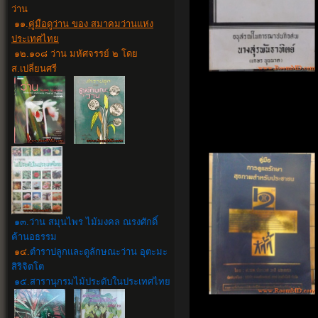
ว่าน
๑๑.
คู่มือดูว่าน ของ สมาคมว่านแห่ง
ประเทศไทย
๑๒.๑๐๘ ว่าน มหัศจรรย์ ๒ โดย
ส.เปลี่ยนศรี
๑๓.ว่าน สมุนไพร ไม้มงคล ณรงศักดิ์
ค้านอธรรม
๑๔.
ตำราปลูกและดูลักษณะว่าน อุตะมะ
สิริจิตโต
๑๕.สารานุกรมไม้ประดับในประเทศไทย