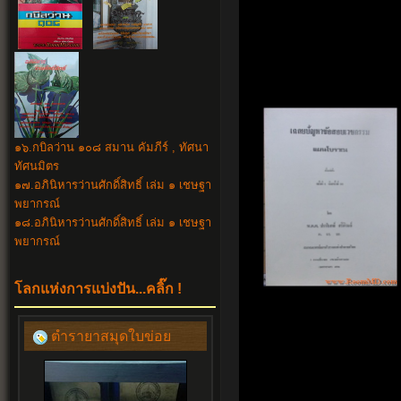
๑๖.กบิลว่าน ๑๐๘ สมาน คัมภีร์ , ทัศนา
ทัศนมิตร
๑๗.อภินิหารว่านศักดิ์สิทธิ์ เล่ม ๑ เชษฐา
พยากรณ์
๑๘.อภินิหาร
ว่านศักดิ์สิทธิ์ เล่ม ๑ เชษฐา
พยากรณ์
โลกแห่งการแบ่งปัน...คลิ๊ก !
ตำรายาสมุดใบข่อย