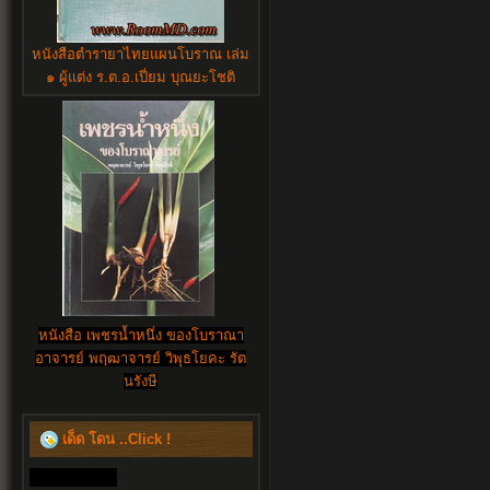
หนังสือตำรายาไทยแผนโบราณ เล่ม
๑ ผู้แต่ง ร.ต.อ.เปี่ยม บุณยะโชติ
หนังสือ เพชรน้ำหนึ่ง ของโบราณา
อาจารย์ พฤฒาจารย์ วิพุธโยคะ รัต
นรังษี
เด็ด โดน ..Click !