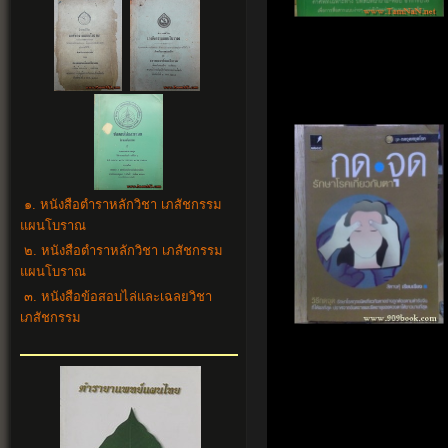
๑. หนังสือตำราหลักวิชา เภสัชกรรม
แผนโบราณ
๒. หนังสือตำราหลักวิชา เภสัชกรรม
แผนโบราณ
๓. หนังสือข้อสอบไล่และเฉลยวิชา
เภสัชกรรม