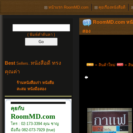
หน้าแรก RoomMD.com
คุยเรื่องหนังสือดี
RoomMD.com หนังสือด
สอง
( พิมพ์คำค้นหา )
หนังสือดี ทรง
Best
Sellers..
= สินค้าใหม่
= สิน
คุณค่า
ร้านหนังสือเก่า หนังสือ
สะสม หนังมือสอง
คุยกับ
RoomMD.com
โทร : 02-173-3394 คุณ ชาญ
มือถือ 082-073-7929 (true)