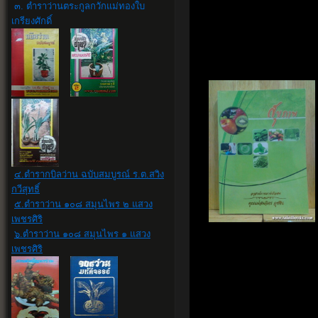
๓. ตำราว่านตระกูลกวักแม่ทองใบ
เกรียงศักดิ์
๔.ตำรากบิลว่าน ฉบับสมบูรณ์ ร.ต.สวิง
กวีสุทธิ์
๕.ตำราว่าน ๑๐๘ สมุนไพร ๒ แสวง
เพชรศิริ
๖.ตำราว่าน ๑๐๘ สมุนไพร ๑ แสวง
เพชรศิริ