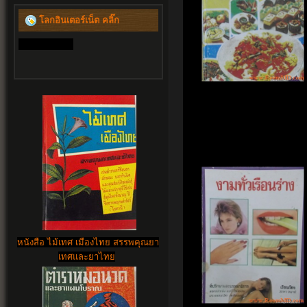
โลกอินเตอร์เน็ต คลิ๊ก
หนังสือ ไม้เทศ เมืองไทย สรรพคุณยา
เทศและยาไทย