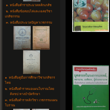
๑. หนังสือตำราประมวลหลักเภสัช
๒. หนังสือข้อสอบไล่และเฉลยวิชา
เภสัชกรรม
๓. หนังสือประมวลปัญหาเวชกรรม
๑ หนังสือคู่มือการศึกษาวิชาเภสัชกร
ไทย
๒. หนังสือตำราหมอแผนโบราณโดย
สังเขป ทางบำบัดรักษา
๓. หนังสือตำราหลักวิชา เวชกรรมแผน
โบราณ