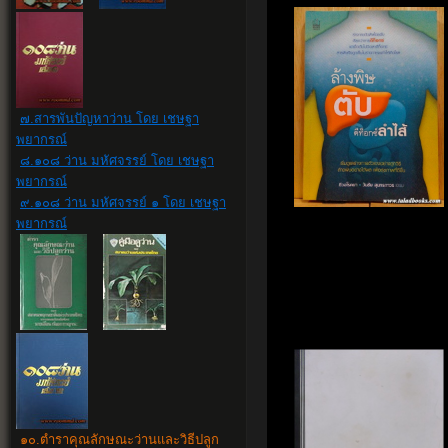
๗.สารพันปัญหาว่าน โดย เชษฐา
พยากรณ์
๘.๑๐๘ ว่าน มหัศจรรย์ โดย เชษฐา
พยากรณ์
๙.๑๐๘ ว่าน มหัศจรรย์ ๑ โดย เชษฐา
พยากรณ์
๑๐
.
ตำราคุณลักษณะว่านและวิธีปลูก