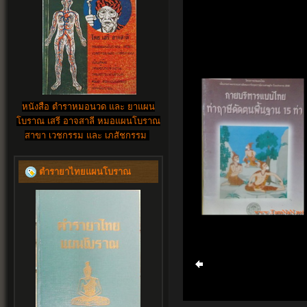
หนังสือ ตำราหมอนวด และ ยาแผน
โบราณ เสรี อาจสาลี หมอแผนโบราณ
สาขา เวชกรรม และ เภสัชกรรม
ตำรายาไทยแผนโบราณ